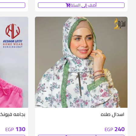
أضف إلى السلة
متوفر 1 قطع
اسدال صلاه
بجامه فيونك
130
240
EGP
EGP