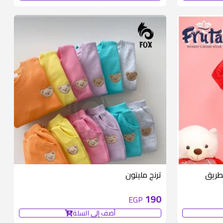
متوفر 1 قطع
طريق
ترنج مليتون
190
EGP
أضف إلى السلة