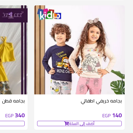
متوفر 6 قطع
بجامه خريفي اطفالي
بجامه قطن
340
140
EGP
EGP
أضف إلى السلة