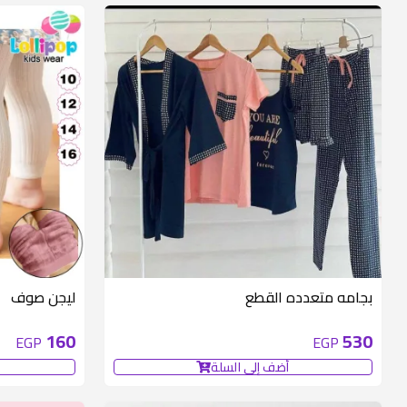
بجامه متعدده القطع
ليجن صوف
160
530
EGP
EGP
أضف إلى السلة