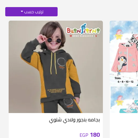
ترتيب حسب
متوفر 6 قطع
بجامه بنجور ولادي شتوي
180
EGP