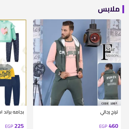
ملابس
متوفر 1 قطع
ترنج رجالي
بجامه براند اس
225
460
EGP
EGP