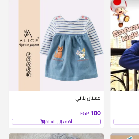
متوفر 2 قطع
متوفر 6 قطع
فستان بناتي
180
EGP
أضف إلى السلة