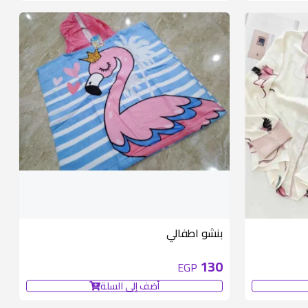
متوفر 1 قطع
بنشو اطفالي
130
EGP
أضف إلى السلة