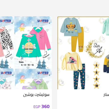
متوفر 6 قطع
تار
سوتيشرت بوشين
360
EGP