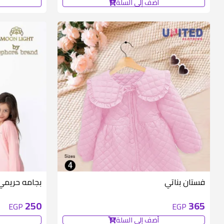
أضف إلى السلة
فستان بناتي
بجامه حريمي 
250
365
EGP
EGP
أضف إلى السلة