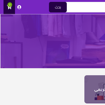
0
بحث
ريمي