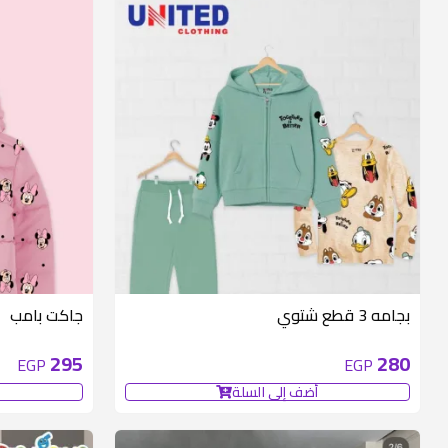
متوفر 6 قطع
بجامه 3 قطع شتوي
جاكت بامب
295
280
EGP
EGP
أضف إلى السلة