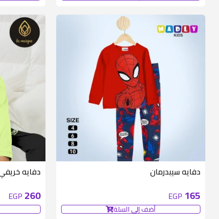
متوفر 6 قطع
دفايه سيبدرمان
دفايه خريفي
260
165
EGP
EGP
أضف إلى السلة