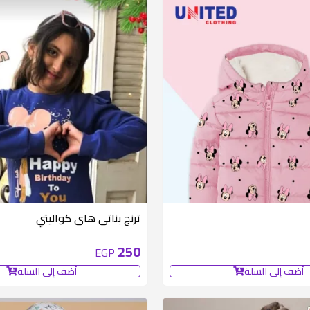
متوفر 6 قطع
ترنج بناتى هاى كواليتي
250
EGP
أضف إلى السلة
أضف إلى السلة