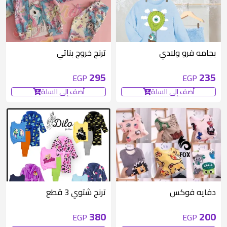
بجامه فرو ولادي
ترنج خروج بناتي
295
235
EGP
EGP
أضف إلى السلة
أضف إلى السلة
دفايه فوكس
ترنج شتوي 3 قطع
380
200
EGP
EGP