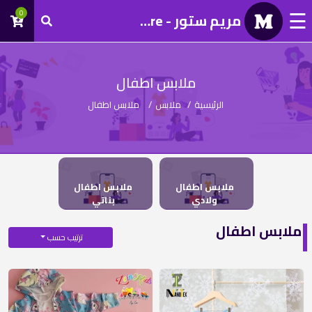
☰
0
مريم ستور - Mariam Store
تسجيل
دخول
ملابس اطفال
الرئيسية
/
ملابس
/
ملابس اطفال
ملابس اطفال
ملابس اطفال
ولادي
بناتي
ملابس اطفال
ترتيب حسب