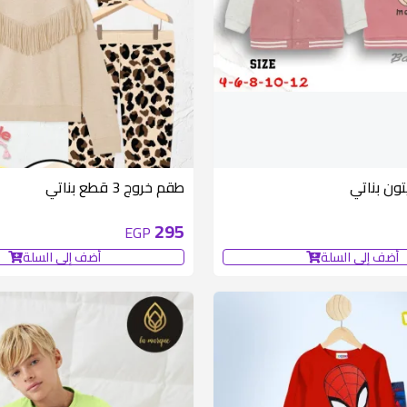
ون بناتي
طقم خروج 3 قطع بناتي
295
EGP
أضف إلى السلة
أضف إلى السلة