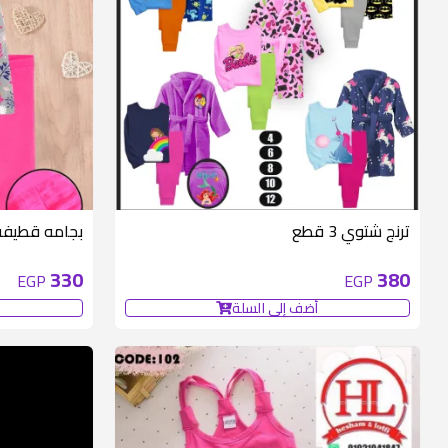
ترنج شتوي 3 قطع
بجامه قطيفه
330
380
EGP
EGP
أضف إلى السلة