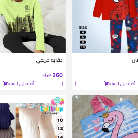
متوفر 6 قطع
ان
دفايه خريفي
260
EGP
أضف إلى السلة
أضف إلى السلة