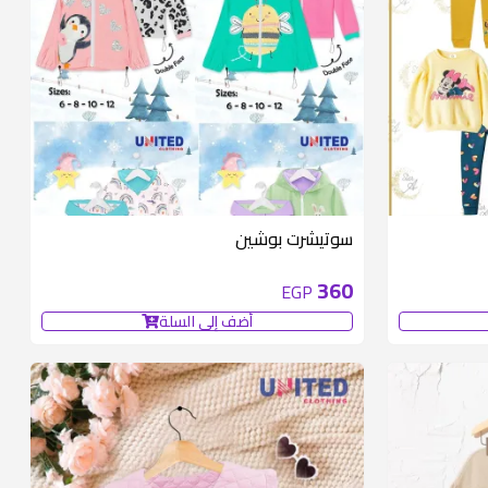
متوفر 6 قطع
سوتيشرت بوشين
360
EGP
أضف إلى السلة