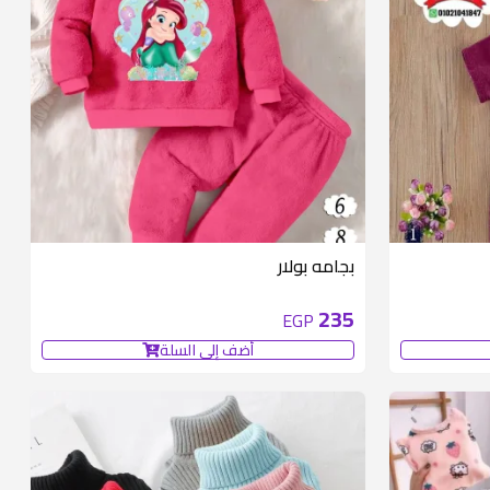
متوفر 1 قطع
بجامه بولار
235
EGP
أضف إلى السلة