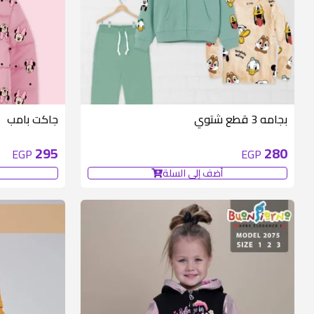
متوفر 6 قطع
بجامه 3 قطع شتوي
جاكت بامب
295
280
EGP
EGP
أضف إلى السلة