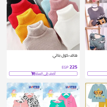
هاف كول بناتي
225
EGP
أضف إلى السلة