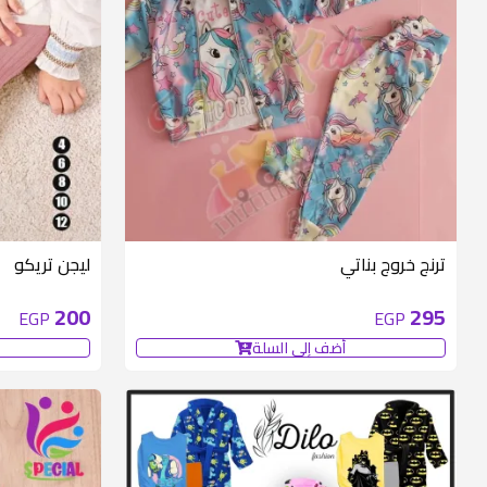
ترنج خروج بناتي
ليجن تريكو
200
295
EGP
EGP
أضف إلى السلة