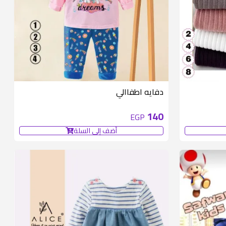
متوفر 5 قطع
متوفر 6 قطع
دفايه اطفاالي
140
EGP
أضف إلى السلة