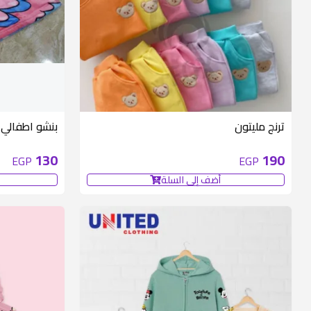
ترنج مليتون
بنشو اطفالي
130
190
EGP
EGP
أضف إلى السلة