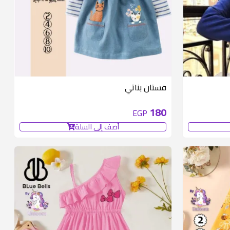
متوفر 2 قطع
متوفر 6 قطع
فستان بناتي
180
EGP
أضف إلى السلة