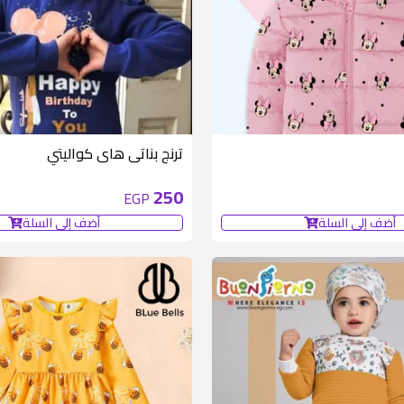
متوفر 6 قطع
ترنج بناتى هاى كواليتي
250
EGP
أضف إلى السلة
أضف إلى السلة