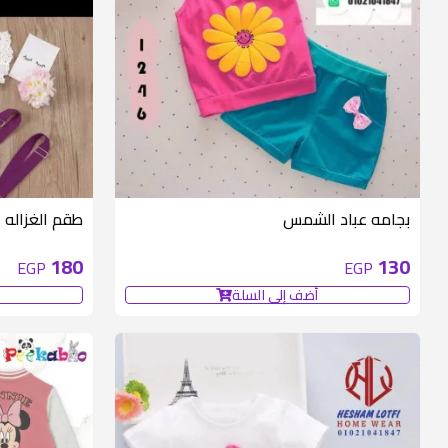
بجامه عباد الشمس
طقم الغزاله
180
130
EGP
EGP
أضف إلى السلة