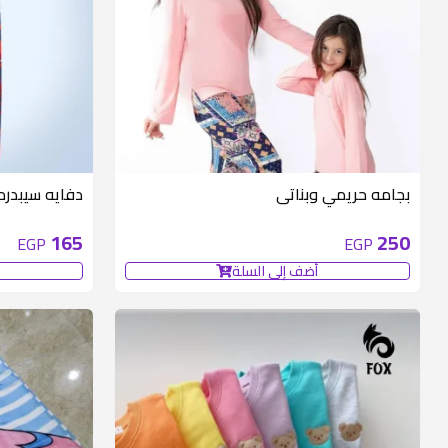
متوفر 6 قطع
بجامه حريمي وبناتى
دفايه سيبدرم
165
250
EGP
EGP
أضف إلى السلة