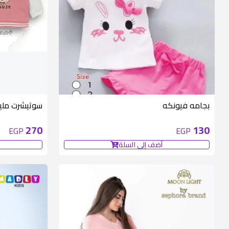
متوفر 1 قطع
بجامه فيونكه
سوتيشرت مليت
270
130
EGP
EGP
أضف إلى السلة