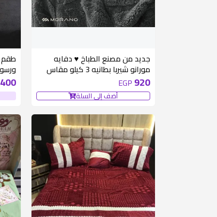
جديد من مصنع الطباخ ♥️ دفايه
مورانو شيربا بطانيه 3 كيلو مقاس
ورسوم
220 في240
400
920
EGP
أضف إلى السلة
خداديه 0