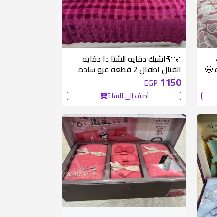
سه كبير 4
🌹🌹اشيك دفايه للشتا دا دفايه
ه 🤩
الفتال اطفال 2 قطعه فرو ساده
خطيره🌼حفر بالوان شيك وموديل
1150
EGP
جنان
أضف إلى السلة