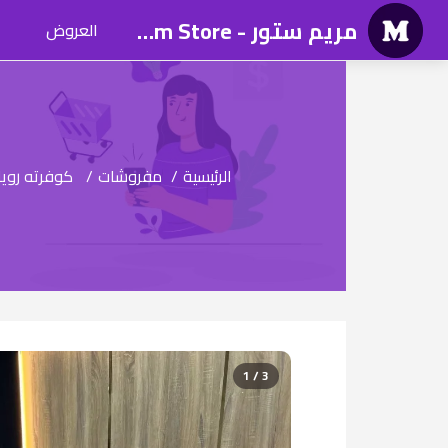
مريم ستور - Mariam Store
العروض
الرئيسية
/
مفروشات
/
كوفرته رويال هوم تركي كبيره❤️‍🔥❤
1 / 3