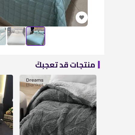
منتجات قد تعجبكً