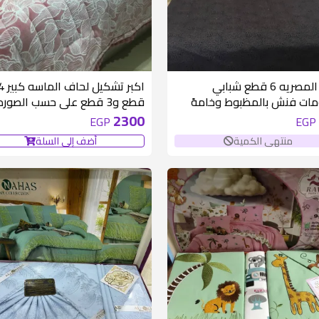
غير متوفر
طقم المصريه 6 قطع شبابي
اكبر تشكيل لحاف الما
ات فنش بالمظبوط وخامهً
قطع و3 قطع علي حسب الصور
خطيره توووحفه ❤️❤️ 2 ملايه
خصم خطيييير وفرصه لن تتكرر🌰
2300
EGP
EGP
170*230 2 مخده 40*120 2
منتهى الكمية
أضف إلى السلة
5*60