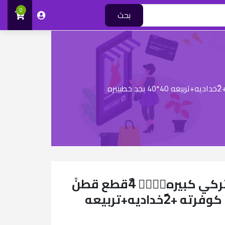
0
بحث
كوفرته رويال هوم تركي كبيره❤️‍🔥❤️‍🔥 4ًقطع قطنً
خطيره ولا كلمه🔥🔥 كوفرته +2ًخداديه+تربيعه