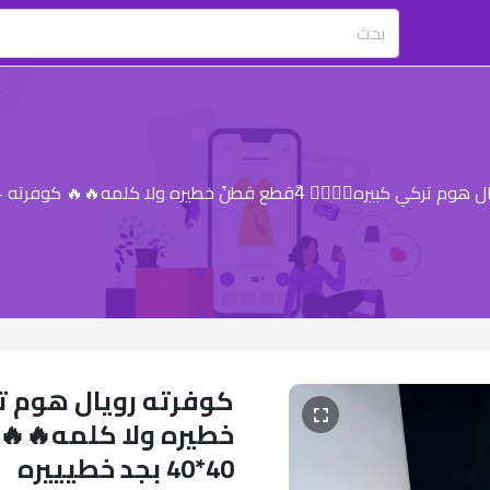
️‍🔥 4ًقطع قطنً خطيره ولا كلمه🔥🔥 كوفرته +2ًخداديه+تربيعه 40*40 بجد خطيييره
40*40 بجد خطيييره