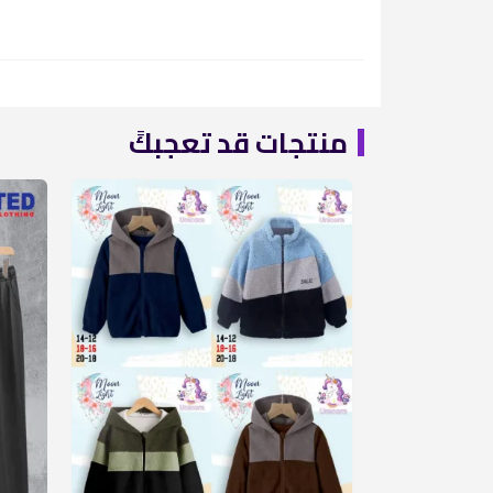
منتجات قد تعجبكً