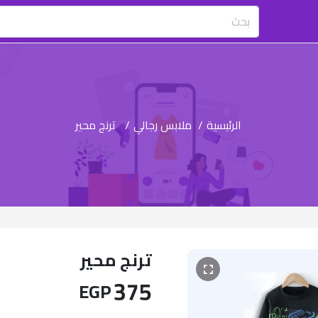
الرئيسية
/
ملابس رجالي
/
ترنج محير
ترنج محير
375
EGP