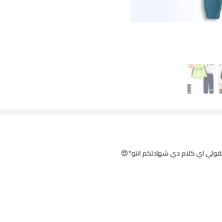
نقولي اي كلام دي شهادتكم انتو*😍