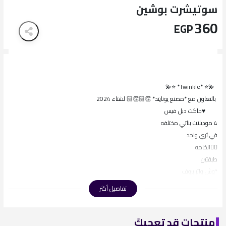
سوتيشرت بوشين
360
EGP
💫⭐ *Twinkle* ⭐💫
بالتعاون مع *مصنع يونايتد* 👏🏻👏🏻 لشتاء 2024
♥️جاكت دبل فيس
4 موديلات بناتي مختلفه
في ثري واحد
👈🏻الخامه
طبقتين
*وش واتر بروف
ووش خامه فيلس
تفاصيل أكثر
👈🏻مقاسات *6-8-10-12*
تلبيس مرتاح
منتجات قد تعجبكً