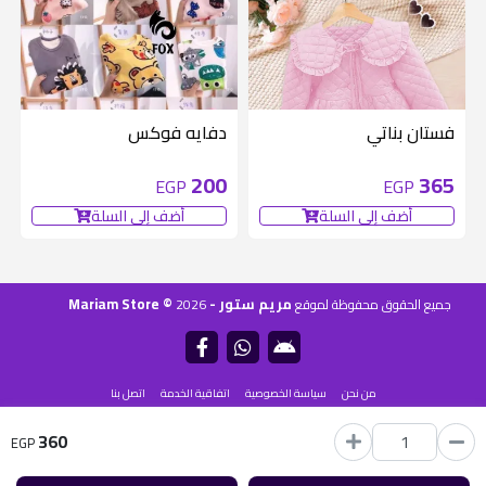
فستان بناتي
دفايه فوكس
200
365
EGP
EGP
أضف إلى السلة
أضف إلى السلة
مريم ستور - Mariam Store ©
جميع الحقوق محفوظة لموقع
2026
من نحن
سياسة الخصوصية
اتفاقية الخدمة
اتصل بنا
360
يستخدم
منصة شنطة
EGP