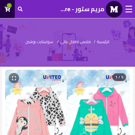
☰
0
مريم ستور - Mariam Store
تسجيل
دخول
الرئيسية
/
ملابس اطفال بناتي
/
سوتيشرت بوشين
1 / 5