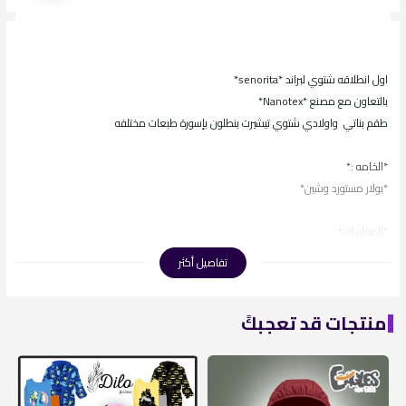
اول انطلاقه شتوي لبراند *senorita*
بالتعاون مع مصنع *Nanotex*
طقم بناتي واولادي شتوي تيشيرت بنطلون بإسورة طبعات مختلفه
*الخامه :*
*بولار مستورد وشين*
*المقاسات*
6
تفاصيل أكثر
8
10
منتجات قد تعجبكً
12