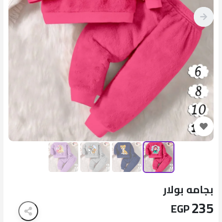
بجامه بولار
235
EGP