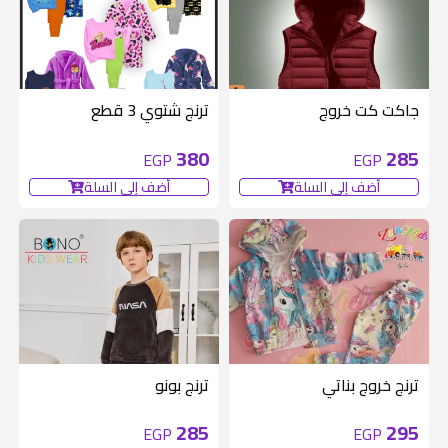
جاكت كت خروج
ترنج شتوي 3 قطع
380
285
EGP
EGP
أضف إلى السلة
أضف إلى السلة
ترنج خروج بناتي
ترنج بونو
285
295
EGP
EGP