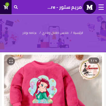
☰
0
مريم ستور - Mariam Store
تسجيل
دخول
الرئيسية
/
ملابس اطفال ولادي
/
بجامه بولار
1 / 4