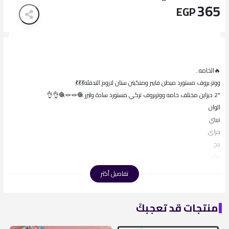
365
EGP
🔥الخامه..
ووتر بروف مستورد مبطن فايبر ومتكبتن ستان لازوم التدفئه💃💃💃
*2 ديزاين مختلف خامه ووتربروف تركي مستورد سادة وليزر 🧶🪢🪢🧶👌👌
الوان
نبيتي
جراى
بيج
بينك
🔥مقاسات4/6/8/10
تفاصيل أكثر
🎆تلبيس فعلى وكلكم مربين تلبيس يونايتد مش كلام
منتجات قد تعجبكً