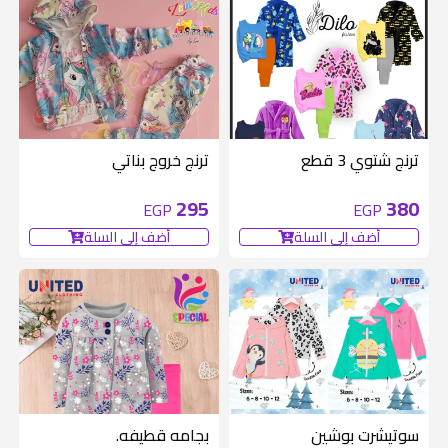
ترنج شتوي 3 قطع
ترنج خروج بناتي
295
380
EGP
EGP
أضف إلى السلة
أضف إلى السلة
سوتيشرت بوشين
بجامه قطيفه.