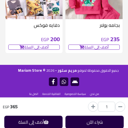
بجامه بولار
دفايه فوكس
200
235
EGP
EGP
أضف إلى السلة
أضف إلى السلة
مريم ستور - Mariam Store ©
جميع الحقوق محفوظة لموقع
2026
من نحن
سياسة الخصوصية
اتفاقية الخدمة
اتصل بنا
365
يستخدم
منصة شنطة
EGP
شراء الآن
أضف إلى السلة