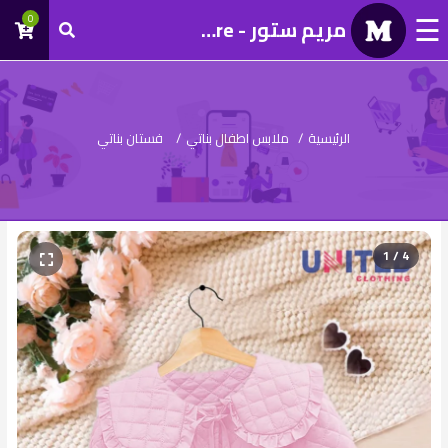
☰
0
مريم ستور - Mariam Store
تسجيل
دخول
الرئيسية
/
ملابس اطفال بناتي
/
فستان بناتي
1 / 4