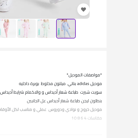
*مواصفات الموديل*
موديل adidas بناتي ميلتون مخلوط بوبرة داخليه
سويت شيرت طباعة شعار أديداس و والاكمام شرايط أديداس 
بنطلون ليجن طباعة شعار أديداس عل الجانبين
موديل خروج و نوادي ودوروس عملي و مناسب لكل الأوقات و
مقاسات 4 6 8 10
الثري 16 قطعة 4 الوان و 4 مقاسات