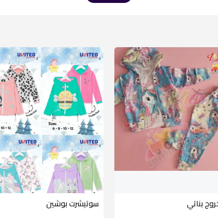
روج بناتي
سوتيشرت بوشين