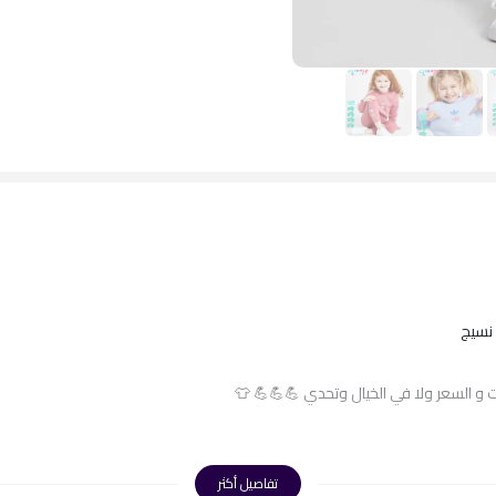
نسيج
 السعر ولا في الخيال وتحدي 💪💪💪 👕
تفاصيل أكثر