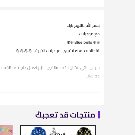
بسم الله ..اللهم بارك
مع موديلات
❄️❄️ Blue bells ❄️❄️
🌸ختامه مسك لاقوي موديلات الخريف 💪💪💪💪
دريس بناتي عشان دائما متالقين لازم نعمل حاجه مختلفه عن 
مقاسات
2️⃣3️⃣4️⃣5️⃣
منتجات قد تعجبكً
قطن سنجل ليكرا💯💯💯
طباعه ضد البكتريا