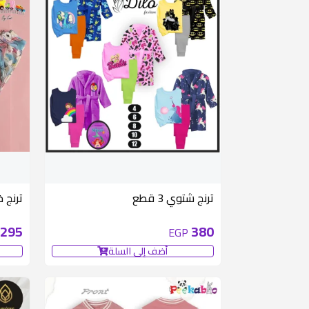
ترنج شتوي 3 قطع
ترنج خ
295
380
EGP
أضف إلى السلة