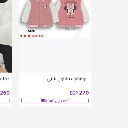
سوتيشرت مليتون بناتي
دفايه
260
270
EGP
أضف إلى السلة