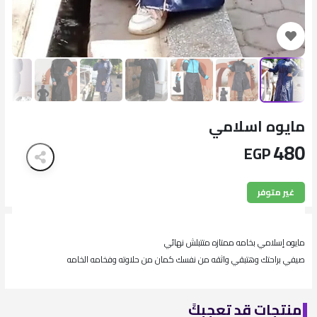
مايوه اسلامي
480
EGP
غير متوفر
مايوه إسلامي بخامه ممتازه متتبلش نهائي
صيفي براحتك وهتبقي واثقه من نفسك كمان من حلاوته وفخامه الخامه
منتجات قد تعجبكً