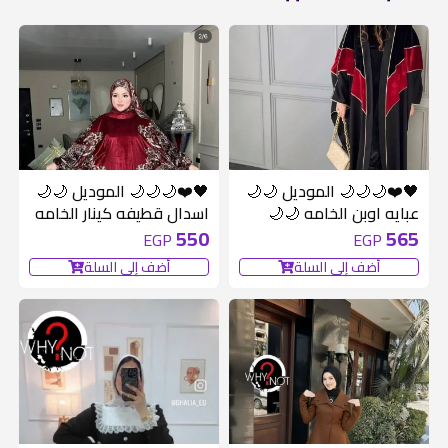
🖤❤️🌙🌙🌙 الموديل 🌙🌙
🖤❤️🌙🌙🌙 الموديل 🌙🌙
عبايه اوبن الخامه 🌙🌙
اسدال قطيفه كينار الخامه
قطيفه فرنساري مطعمه
🌙🌙قطيفه فرنساوى
550
565
EGP
EGP
بدهبي المقاس 🌙🌙ون
المقاس 🌙🌙ون سايز الي
أضف إلى السلة
أضف إلى السلة
سايز الي 85:90ك
ل 120 كيلو