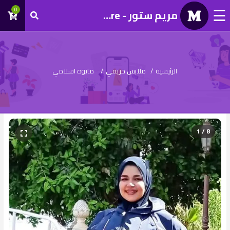
☰
0
مريم ستور - Mariam Store
تسجيل
دخول
الرئيسية
/
ملابس حريمي
/
مايوه اسلامي
1 / 8